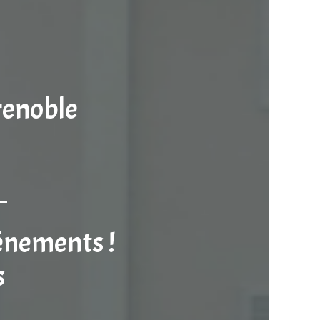
renoble
vénements !
s